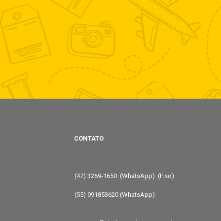
CONTATO
(47) 3269-1650 (WhatsApp) (Fixo)
(55) 991853620 (WhatsApp)