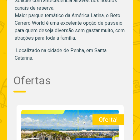
Solicite com antecedência através dos nossos
canais de reserva.
Maior parque temático da América Latina, o Beto
Carrero World é uma excelente opção de passeio
para quem deseja diversão sem gastar muito, com
atrações para toda a família.
Localizado na cidade de Penha, em Santa
Catarina.
Ofertas
a!
Oferta!