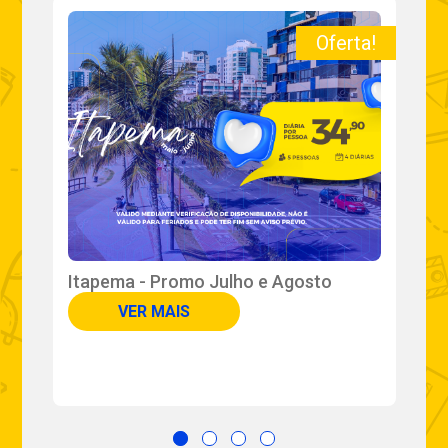
a!
Oferta!
Itapema - Promo Julho e Agosto
P
B
VER MAIS