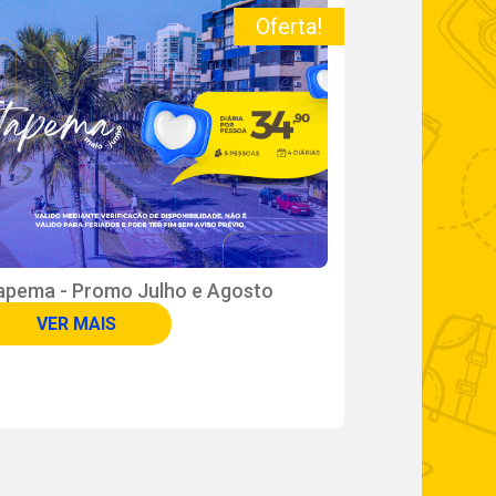
Oferta!
tapema - Promo Julho e Agosto
UPGRADE
VER MAIS
VER M