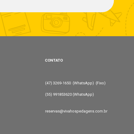
CONTATO
(47) 3269-1650 (WhatsApp) (Fixo)
(55) 991853620 (WhatsApp)
reservas@vivahospedagens.com.br