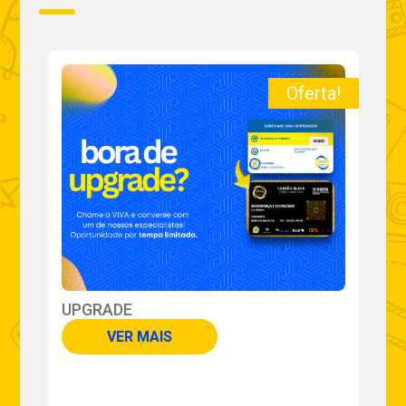
a!
Oferta!
UPGRADE
P
VER MAIS