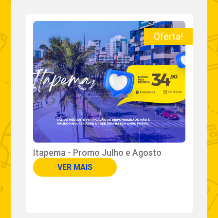
a!
Oferta!
Itapema - Promo Julho e Agosto
P
B
VER MAIS